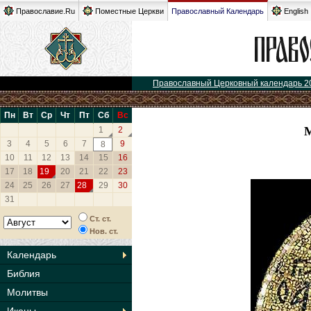
Православие.Ru
Поместные Церкви
Православный Календарь
English
Православный Церковный календарь 2
Пн
Вт
Ср
Чт
Пт
Сб
Вс
1
2
3
4
5
6
7
9
8
10
11
12
13
14
15
16
17
18
19
20
21
22
23
24
25
26
27
28
29
30
31
Ст. ст.
Нов. ст.
Календарь
Библия
Молитвы