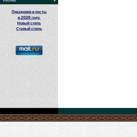
Иконы
Праздники и посты
2026
в
году.
Новый стиль
Старый стиль