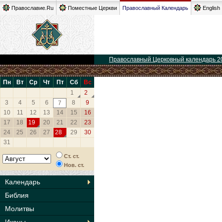
Православие.Ru
Поместные Церкви
Православный Календарь
English
Православный Церковный календарь 2
Пн
Вт
Ср
Чт
Пт
Сб
Вс
1
2
3
4
5
6
8
9
7
10
11
12
13
14
15
16
17
18
19
20
21
22
23
24
25
26
27
28
29
30
31
Ст. ст.
Нов. ст.
Календарь
Библия
Молитвы