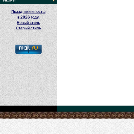
Иконы
Праздники и посты
2026
в
году.
Новый стиль
Старый стиль