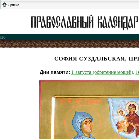
Српска
026
СОФИЯ СУЗДАЛЬСКАЯ, ПР
1 августа (обретение мощей)
1
Дни памяти:
,