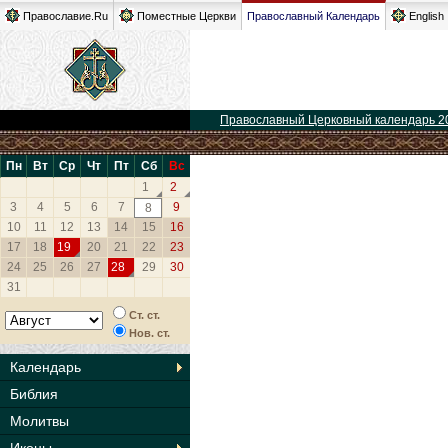
Православие.Ru
Поместные Церкви
Православный Календарь
English
Православный Церковный календарь 2
Пн
Вт
Ср
Чт
Пт
Сб
Вс
1
2
3
4
5
6
7
9
8
10
11
12
13
14
15
16
17
18
19
20
21
22
23
24
25
26
27
28
29
30
31
Ст. ст.
Нов. ст.
Календарь
Библия
Молитвы