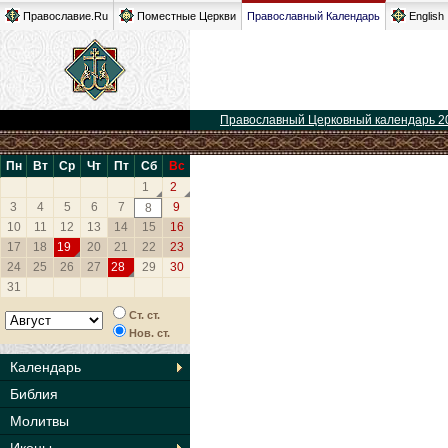
Православие.Ru
Поместные Церкви
Православный Календарь
English
Православный Церковный календарь 2
Пн
Вт
Ср
Чт
Пт
Сб
Вс
1
2
3
4
5
6
7
9
8
10
11
12
13
14
15
16
17
18
19
20
21
22
23
24
25
26
27
28
29
30
31
Ст. ст.
Нов. ст.
Календарь
Библия
Молитвы