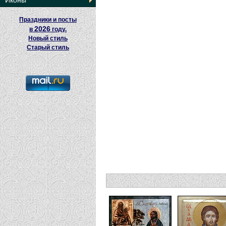
Иконы
Праздники и посты
2026
в
году.
Новый стиль
Старый стиль