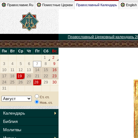
Православие.Ru
Поместные Церкви
Православный Календарь
English
Православный Церковный календарь 2
Пн
Вт
Ср
Чт
Пт
Сб
Вс
1
2
3
4
5
6
8
9
7
10
11
12
13
14
15
16
17
18
19
20
21
22
23
24
25
26
27
28
29
30
31
Ст. ст.
Нов. ст.
Календарь
Библия
Молитвы