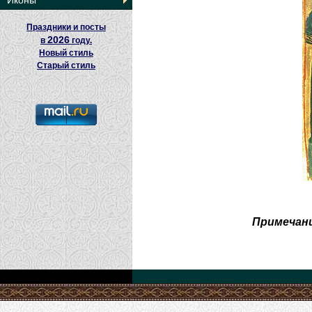
Иконы
Праздники и посты
2026
в
году.
Новый стиль
Старый стиль
Примечани