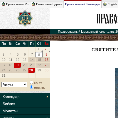
Православие.Ru
Поместные Церкви
Православный Календарь
English
Православный Церковный календарь 2
Пн
Вт
Ср
Чт
Пт
Сб
Вс
СВЯТИТЕ
1
2
3
4
5
6
7
9
8
10
11
12
13
14
15
16
17
18
19
20
21
22
23
24
25
26
27
28
29
30
31
Ст. ст.
Нов. ст.
Календарь
Библия
Молитвы