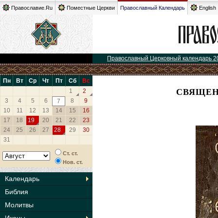
Православие.Ru
Поместные Церкви
Православный Календарь
English
Православный Церковный календарь 2
Пн
Вт
Ср
Чт
Пт
Сб
Вс
СВЯЩЕН
1
2
3
4
5
6
8
9
7
10
11
12
13
14
15
16
17
18
19
20
21
22
23
24
25
26
27
28
29
30
31
Ст. ст.
Нов. ст.
Календарь
Библия
Молитвы