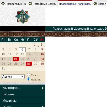
Православие.Ru
Поместные Церкви
Православный Календарь
English
Православный Церковный календарь 2
Пн
Вт
Ср
Чт
Пт
Сб
Вс
1
2
3
4
5
7
8
9
6
10
11
12
13
14
15
16
17
18
19
20
21
22
23
24
25
26
27
28
29
30
31
Ст. ст.
Нов. ст.
Календарь
Библия
Молитвы