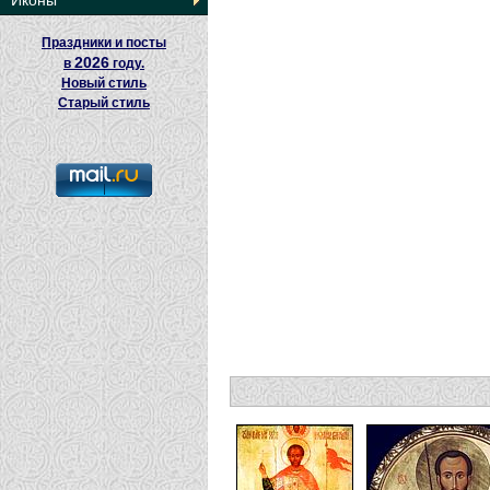
Иконы
Праздники и посты
2026
в
году.
Новый стиль
Старый стиль