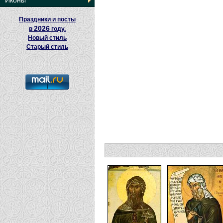
Иконы
Праздники и посты
2026
в
году.
Новый стиль
Старый стиль