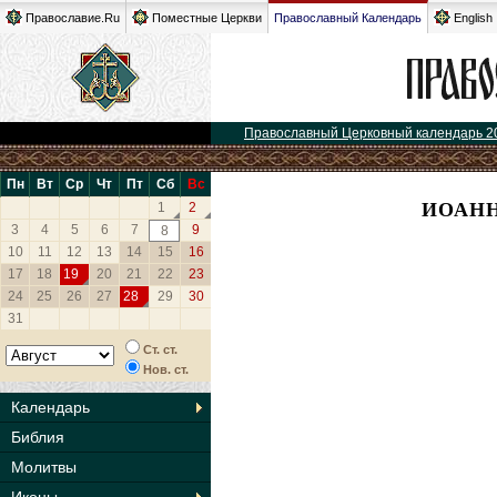
Православие.Ru
Поместные Церкви
Православный Календарь
English
Православный Церковный календарь 2
Пн
Вт
Ср
Чт
Пт
Сб
Вс
ИОАНН
1
2
3
4
5
6
7
9
8
10
11
12
13
14
15
16
17
18
19
20
21
22
23
24
25
26
27
28
29
30
31
Ст. ст.
Нов. ст.
Календарь
Библия
Молитвы