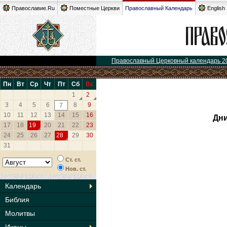
Православие.Ru
Поместные Церкви
Православный Календарь
English
Православный Церковный календарь 2
Пн
Вт
Ср
Чт
Пт
Сб
Вс
1
2
3
4
5
6
8
9
7
10
11
12
13
14
15
16
Дни
17
18
19
20
21
22
23
24
25
26
27
28
29
30
31
Ст. ст.
Нов. ст.
Календарь
Библия
Молитвы