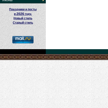
Иконы
Праздники и посты
2026
в
году.
Новый стиль
Старый стиль