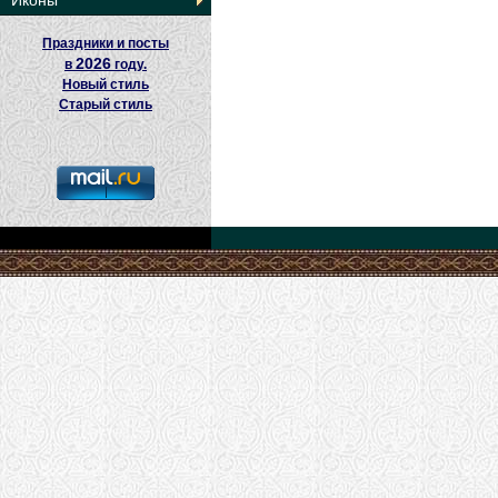
Иконы
Праздники и посты
2026
в
году.
Новый стиль
Старый стиль