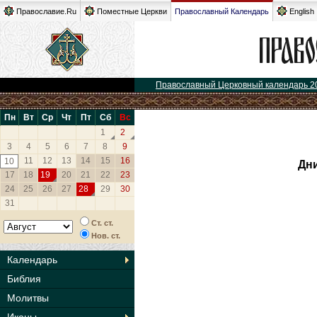
Православие.Ru
Поместные Церкви
Православный Календарь
English
Православный Церковный календарь 2
Пн
Вт
Ср
Чт
Пт
Сб
Вс
1
2
3
4
5
6
7
8
9
11
12
13
14
15
16
10
Дни
17
18
19
20
21
22
23
24
25
26
27
28
29
30
31
Ст. ст.
Нов. ст.
Календарь
Библия
Молитвы