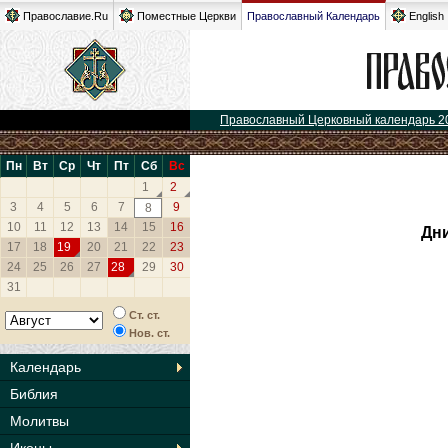
Православие.Ru
Поместные Церкви
Православный Календарь
English
Православный Церковный календарь 2
Пн
Вт
Ср
Чт
Пт
Сб
Вс
1
2
3
4
5
6
7
9
8
10
11
12
13
14
15
16
Дни
17
18
19
20
21
22
23
24
25
26
27
28
29
30
31
Ст. ст.
Нов. ст.
Календарь
Библия
Молитвы