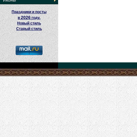
Иконы
Праздники и посты
2026
в
году.
Новый стиль
Старый стиль