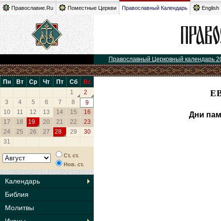
Православие.Ru
Поместные Церкви
Православный Календарь
English
Православный Церковный календарь 2
Пн
Вт
Ср
Чт
Пт
Сб
Вс
Е
1
2
3
4
5
6
7
8
9
10
11
12
13
14
15
16
Дни пам
17
18
19
20
21
22
23
24
25
26
27
28
29
30
31
Ст. ст.
Нов. ст.
Календарь
Библия
Молитвы