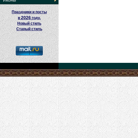
Иконы
Праздники и посты
2026
в
году.
Новый стиль
Старый стиль