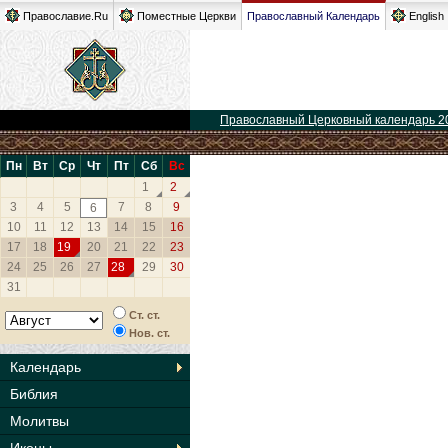
Православие.Ru
Поместные Церкви
Православный Календарь
English
Православный Церковный календарь 2
Пн
Вт
Ср
Чт
Пт
Сб
Вс
1
2
3
4
5
7
8
9
6
10
11
12
13
14
15
16
17
18
19
20
21
22
23
24
25
26
27
28
29
30
31
Ст. ст.
Нов. ст.
Календарь
Библия
Молитвы