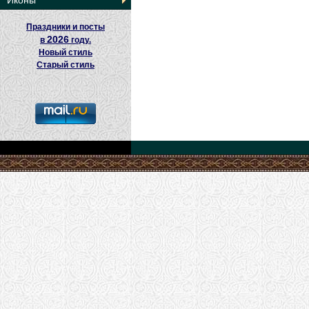
Иконы
Праздники и посты
2026
в
году.
Новый стиль
Старый стиль