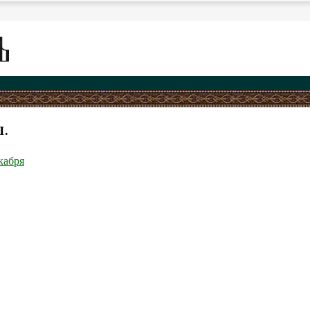
П.
кабря