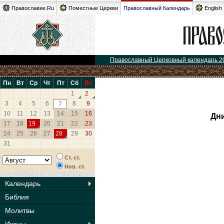
Православие.Ru
Поместные Церкви
Православный Календарь
English
Православный Церковный календарь 2
Пн
Вт
Ср
Чт
Пт
Сб
Вс
1
2
3
4
5
6
8
9
7
10
11
12
13
14
15
16
Дни
17
18
19
20
21
22
23
24
25
26
27
28
29
30
31
Ст. ст.
Нов. ст.
Календарь
Библия
Молитвы