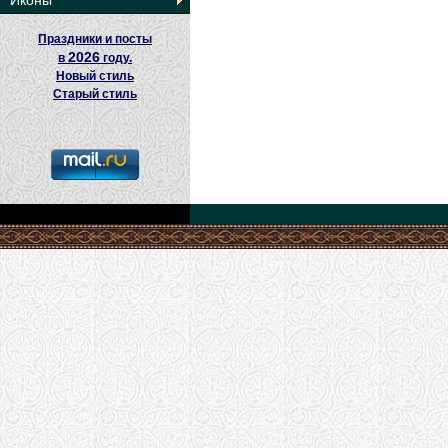
Иконы
Праздники и посты
2026
в
году.
Новый стиль
Старый стиль