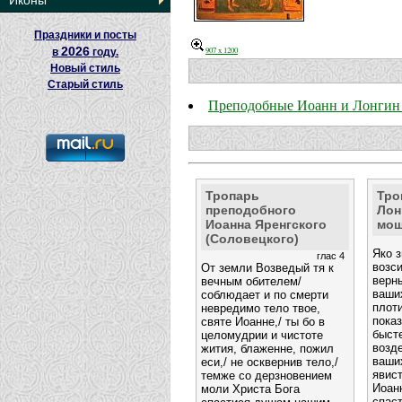
Иконы
Праздники и посты
2026
907 x 1200
в
году.
Новый стиль
Старый стиль
Преподобные Иоанн и Лонгин
Тропарь
Тро
преподобного
Лон
Иоанна Яренгского
мощ
(Соловецкого)
Яко 
глас 4
возси
От земли Возведый тя к
верн
вечным обителем/
ваши
соблюдает и по смерти
плоти
невредимо тело твое,
пока
святе Иоанне,/ ты бо в
бысте
целомудрии и чистоте
возд
жития, блаженне, пожил
ваших
еси,/ не осквернив тело,/
явис
темже со дерзновением
Иоанн
моли Христа Бога
спас