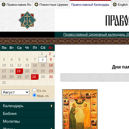
Православие.Ru
Поместные Церкви
Православный Календарь
English
Православный Церковный календарь 2
Пн
Вт
Ср
Чт
Пт
Сб
Вс
1
2
3
4
5
6
7
9
8
10
11
12
13
14
15
16
Дни па
17
18
19
20
21
22
23
24
25
26
27
28
29
30
31
Ст. ст.
Нов. ст.
Календарь
Библия
Молитвы