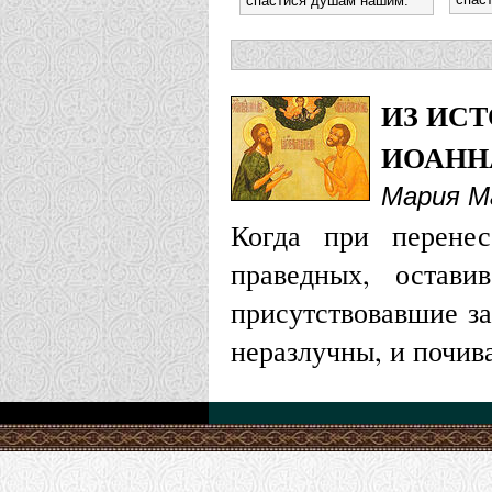
спастися душам нашим.
ИЗ ИС
ИОАНН
Мария М
Когда при перене
праведных, остав
присутствовавшие за
неразлучны, и почив