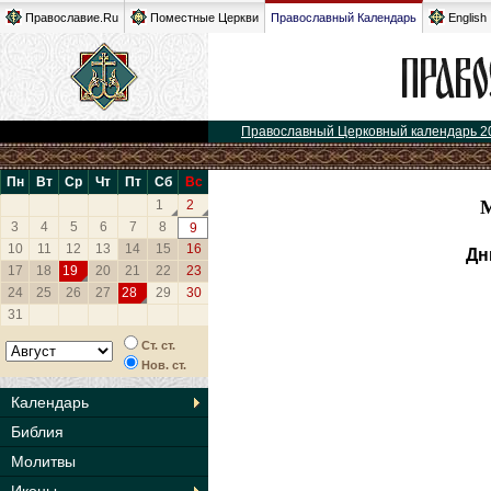
Православие.Ru
Поместные Церкви
Православный Календарь
English
Православный Церковный календарь 2
Пн
Вт
Ср
Чт
Пт
Сб
Вс
1
2
3
4
5
6
7
8
9
10
11
12
13
14
15
16
Дн
17
18
19
20
21
22
23
24
25
26
27
28
29
30
31
Ст. ст.
Нов. ст.
Календарь
Библия
Молитвы