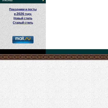
Иконы
Праздники и посты
2026
в
году.
Новый стиль
Старый стиль