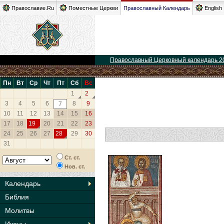
Православие.Ru
Поместные Церкви
Православный Календарь
English
Православный Церковный календарь 2
Пн
Вт
Ср
Чт
Пт
Сб
Вс
1
2
3
4
5
6
8
9
7
10
11
12
13
14
15
16
17
18
19
20
21
22
23
24
25
26
27
28
29
30
31
Ст. ст.
Нов. ст.
Календарь
Библия
Молитвы