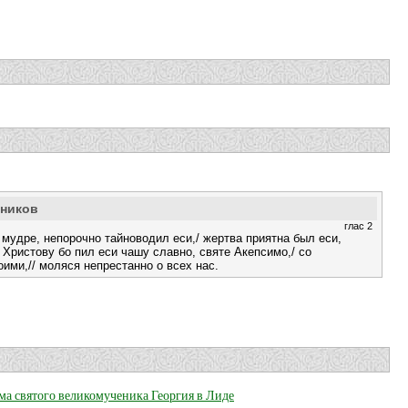
еников
глас 2
мудре, непорочно тайноводил еси,/ жертва приятна был еси,
 Христову бо пил еси чашу славно, святе Акепсимо,/ со
ими,// моляся непрестанно о всех нас.
ма святого великомученика Георгия в Лиде