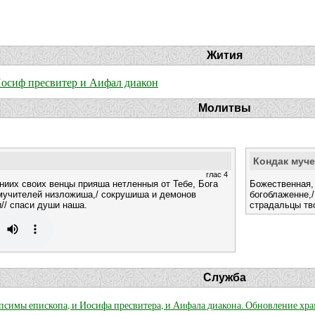
Жития
осиф пресвитер и Аифал диакон
Молитвы
Кондак муч
глас 4
аниих своих венцы прияша нетленныя от Тебе, Бога
Божественная, 
 мучителей низложиша,/ сокрушиша и демонов
богоблаженне,/
// спаси души наша.
страдальцы тво
Служба
псимы епископа, и Иосифа пресвитера, и Аифала диакона. Обновление хра