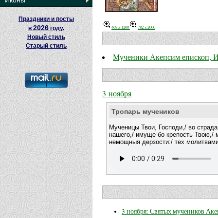
Иконы
Праздники и посты
2026
469 x 1200
782 x 2000
в
году.
Новый стиль
Старый стиль
Мученики Акепсим епископ, И
3 ноября
Тропарь мучеников
Мученицы Твои, Господи,/ во страд
нашего,/ имуще бо крепость Твою,/
немощныя дерзости:/ тех молитвами
3 ноября: Святых мучеников Аке