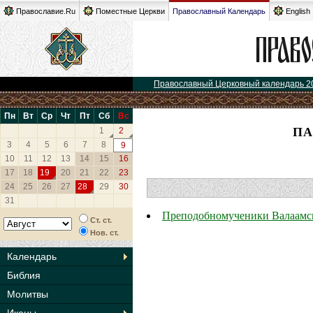
Православие.Ru
Поместные Церкви
Православный Календарь
English
Православный Церковный календарь 2
Пн
Вт
Ср
Чт
Пт
Сб
Вс
ПА
1
2
3
4
5
6
7
8
9
10
11
12
13
14
15
16
17
18
19
20
21
22
23
24
25
26
27
28
29
30
31
Преподобномученики Валаамс
Ст. ст.
Нов. ст.
Календарь
Библия
Молитвы