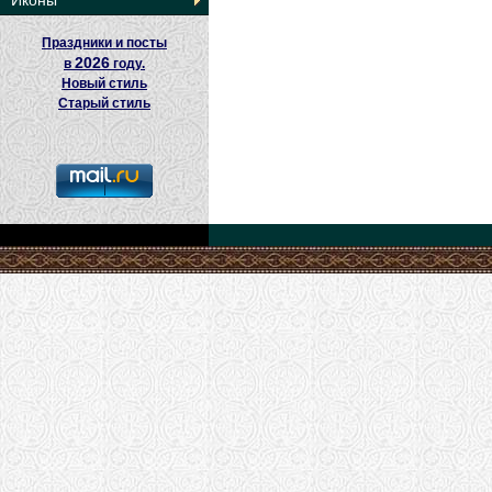
Иконы
Праздники и посты
2026
в
году.
Новый стиль
Старый стиль