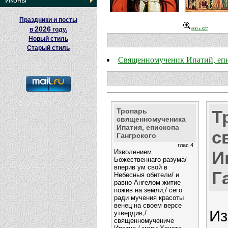
Иконы
Праздники и посты
2026
600 x 827
в
году.
Новый стиль
Старый стиль
Священномученик Ипатий, епи
Тропарь
Т
священномученика
Ипатия, епископа
с
Гангрского
глас 4
И
Изволением
Божественнаго разума/
вперив ум свой в
Г
Небесныя обители/ и
равно Ангелом житие
пожив на земли,/ сего
ради мучения красоты
венец на своем версе
Из
утвердив,/
священномучениче