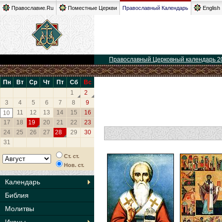
Православие.Ru
Поместные Церкви
Православный Календарь
English
Православный Церковный календарь 2
Пн
Вт
Ср
Чт
Пт
Сб
Вс
1
2
3
4
5
6
7
8
9
11
12
13
14
15
16
10
17
18
19
20
21
22
23
24
25
26
27
28
29
30
31
Ст. ст.
Нов. ст.
Календарь
Библия
Молитвы