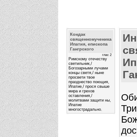
Кондак
Ин
священномученика
Ипатия, епископа
св
Гангрского
глас 2
Ип
Римскому отечеству
светильник,/
Богозарными лучами
Га
концы светя,/ ныне
просвети твое
празднество поющия,
Ипатие,/ прося свыше
мира и грехов
Об
оставления,/
молитвами защити ны,
Ипатие
Три
многострадально.
Бож
дос