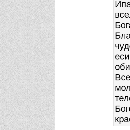
Ипа
все
Бог
Бла
чуд
еси
оби
Все
мол
тел
Бог
кра