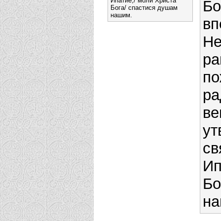
Ипатие,/ моли Христа
Бо
Бога/ спастися душам
нашим.
вп
Не
ра
по
ра
ве
ут
св
Ип
Бо
на