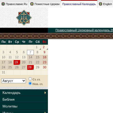
Православие.Ru
Поместные Церкви
Православный Календарь
English
Православный Церковный календарь 2
Пн
Вт
Ср
Чт
Пт
Сб
Вс
1
2
3
4
5
6
8
9
7
10
11
12
13
14
15
16
17
18
19
20
21
22
23
24
25
26
27
28
29
30
31
Ст. ст.
Нов. ст.
Календарь
Библия
Молитвы