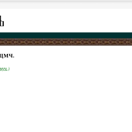
СЩМЧ.
муч.)