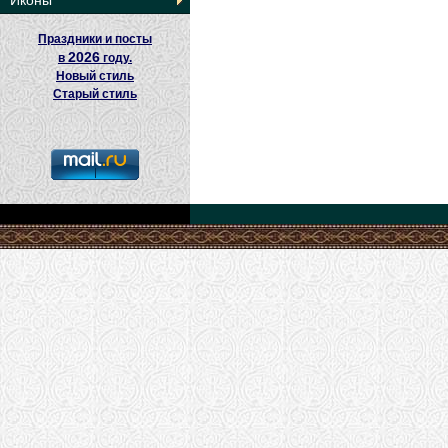
Иконы
Праздники и посты
2026
в
году.
Новый стиль
Старый стиль