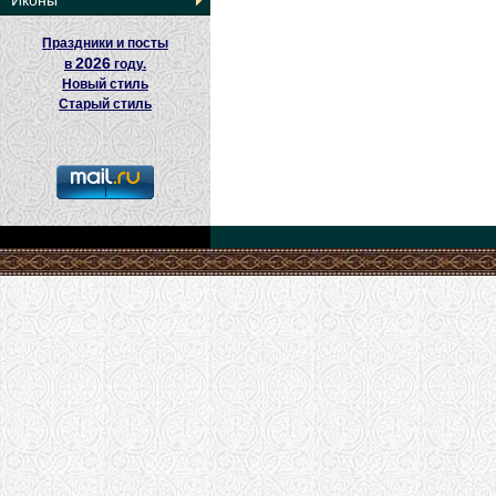
Иконы
Праздники и посты
2026
в
году.
Новый стиль
Старый стиль