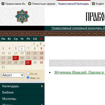
Православие.Ru
Поместные Церкви
Православный Календарь
English
Православный Церковный календарь 2
Пн
Вт
Ср
Чт
Пт
Сб
Вс
1
2
3
4
5
7
8
9
6
10
11
12
13
14
15
16
17
18
19
20
21
22
23
24
25
26
27
28
29
30
31
Мученики Ираклий, Павлин и
Ст. ст.
Нов. ст.
Календарь
Библия
Молитвы