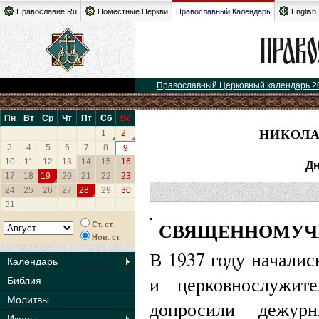
Православие.Ru
Поместные Церкви
Православный Календарь
English
Православный Церковный календарь 2
Пн
Вт
Ср
Чт
Пт
Сб
Вс
НИКОЛА
1
2
3
4
5
6
7
8
9
10
11
12
13
14
15
16
Дн
17
18
19
20
21
22
23
24
25
26
27
28
29
30
31
СВЯЩЕННОМУЧЕ
Ст. ст.
Нов. ст.
В 1937 году началис
Календарь
и церковнослужит
Библия
Молитвы
допросили дежур