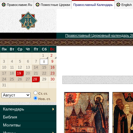
Православие.Ru
Поместные Церкви
Православный Календарь
English
Православный Церковный календарь 2
Пн
Вт
Ср
Чт
Пт
Сб
Вс
1
2
3
4
5
6
7
9
8
10
11
12
13
14
15
16
17
18
19
20
21
22
23
24
25
26
27
28
29
30
31
Ст. ст.
Нов. ст.
Календарь
Библия
Молитвы