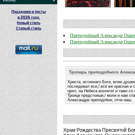
Иконы
Праздники и посты
2026
в
году.
Новый стиль
Старый стиль
Преподобный Александр Оше
Преподобный Александр Оше
Тропарь преподобного Алекс
Христа, истиннаго Бога, всею душе
последовал еси,/ вся же красная и 
орел, на Небеса возлете/ и тамо с
Троице предстоиши,/ моли и нам спа
Александре преподобне, отче наш.
Храм Рождества Пресвятой Бог