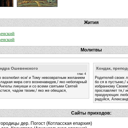
Жития
венский
венский
Молитвы
андра Ошевенского
Кондак, препо
глас 4
ю возлюбил еси/ и Тому невозвратным желанием
Родителей своих л
сладкая мира сего возненавидев,/ яко небопарный
бо ся в пустыню,/ 
о Ангелы ликуеши и со всеми святыми Святей
избранному Своему
стися, чадом твоим,/ яко же обещася,
прославляет тя,/ 
празднующих любов
радуйся, Александ
Сайты приходов:
ородицы дер. Погост (Котласская епархия)