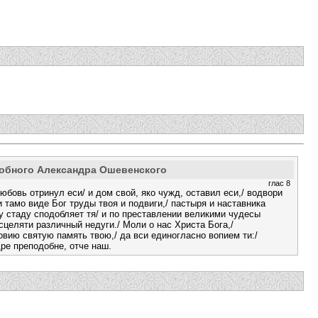
добного Александра Ошевенского
глас 8
юбовь отринул еси/ и дом свой, яко чужд, оставил еси,/ водвори
и тамо виде Бог труды твоя и подвиги,/ пастыря и наставника
 стаду сподобляет тя/ и по преставлении великими чудесы
исцеляти различный недуги./ Моли о нас Христа Бога,/
ию святую память твою,/ да вси единогласно вопием ти:/
ре преподобне, отче наш.