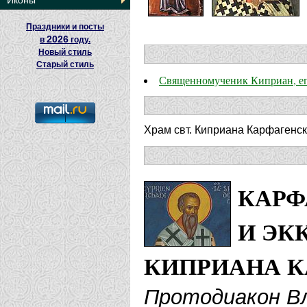
Иконы
Праздники и посты
2026
в
году.
Новый стиль
Старый стиль
Священномученик Киприан, е
Храм свт. Киприана Карфагенско
КАРФ
И ЭК
КИПРИАНА 
Протодиакон В