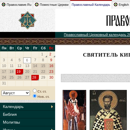
Православие.Ru
Поместные Церкви
Православный Календарь
English
Православный Церковный календарь 2
Пн
Вт
Ср
Чт
Пт
Сб
Вс
СВЯТИТЕЛЬ КИ
1
2
3
4
5
7
8
9
6
10
11
12
13
14
15
16
17
18
19
20
21
22
23
24
25
26
27
28
29
30
31
Ст. ст.
Нов. ст.
Календарь
Библия
Молитвы