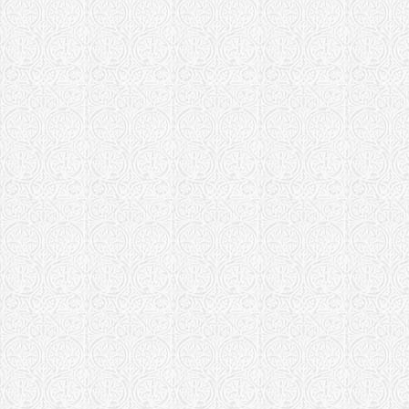
Канская епарх
Храм Алекс
Хребтовый
Кемеровская е
Храм прп. 
Журавлево
Кинельская еп