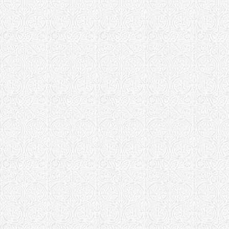
Храм прп. 
Приозерье
Ярославская е
Храм Алекс
Храм Никол