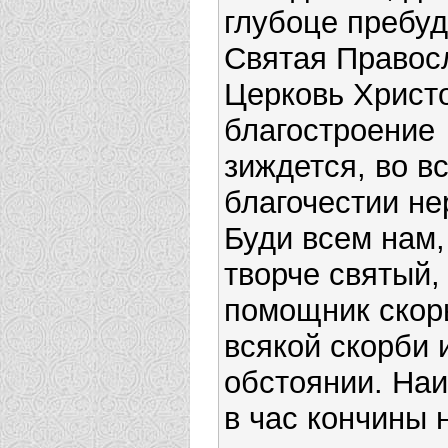
глубоце пребуд
Святая Правос
Церковь Христ
благостроение
зиждется, во в
благочестии н
Буди всем нам,
творче святый,
помощник скор
всякой скорби 
обстоянии. На
в час кончины