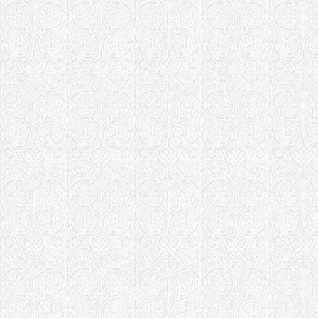
Свирского 
Ржевская епар
Храм Алекс
Федоровско
Ставропигиал
Донской ст
монастырь 