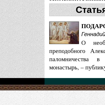
Стать
Храм Успен
Успенское
ПОДАР
Геннади
Храм Алекс
О необ
преподобного Алек
Вологодская е
паломничества в 
монастырь, – публик
Храм Иоанна
Выксунская еп
Храм Преоб