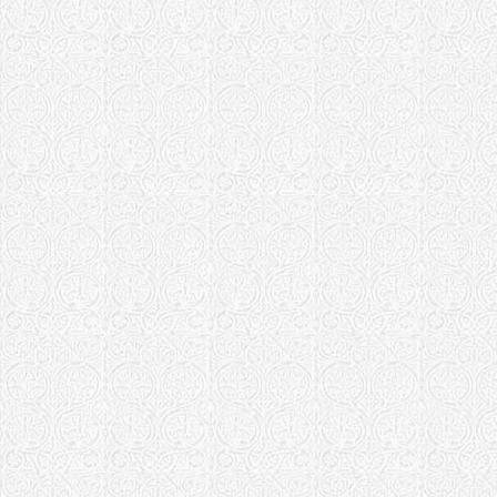
Совиньон
Отрадненская 
Храм Алекс
Бинарадка
Храм Алекс
Дурасово
Псковская епа
Храм препо