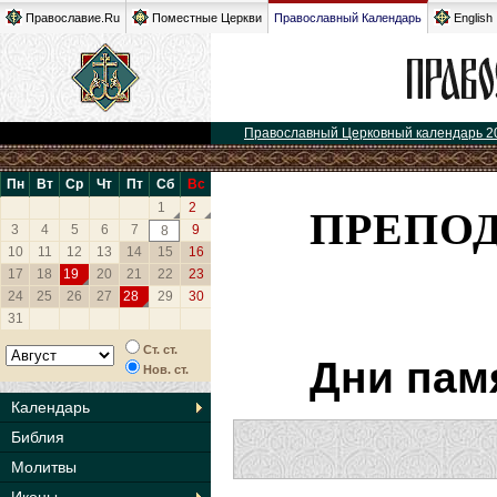
Православие.Ru
Поместные Церкви
Православный Календарь
English
Православный Церковный календарь 2
Пн
Вт
Ср
Чт
Пт
Сб
Вс
ПРЕПО
1
2
3
4
5
6
7
9
8
10
11
12
13
14
15
16
17
18
19
20
21
22
23
24
25
26
27
28
29
30
31
Ст. ст.
Дни пам
Нов. ст.
Календарь
Библия
Молитвы