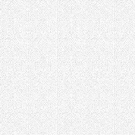
Храм Алекс
Кузнецкая епа
Храм Рожде
Аблязово
Мелекесская е
Храм Алекс
Мирный