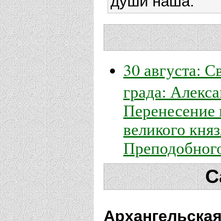
души наша.
30 августа: 
града: Алекс
Перенесение 
великого княз
Преподобного
С
Архангельская