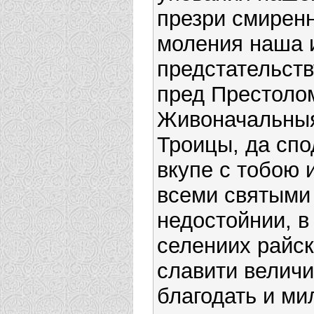
презри смирен
моления наша 
предстательств
пред Престоло
Живоначальны
Троицы, да сп
вкупе с тобою 
всеми святыми
недостойнии, в
селениих райс
славити величи
благодать и ми