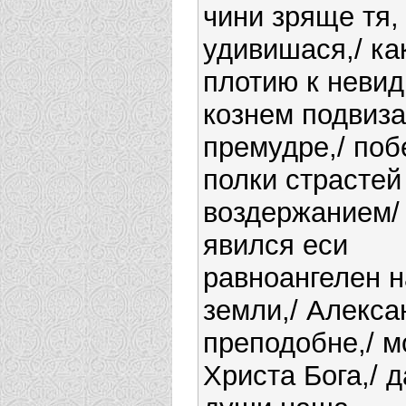
чини зряще тя,
удивишася,/ ка
плотию к неви
кознем подвиза
премудре,/ поб
полки страстей
воздержанием/
явился еси
равноангелен н
земли,/ Алекса
преподобне,/ м
Христа Бога,/ д