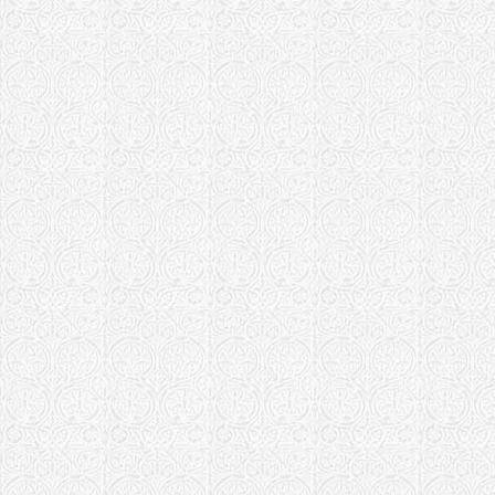
Тихвинская еп
Храм прп. 
Свято-Трои
мужской мо
Храм Рожде
Александра
Санкт-Пете
Черняховская 