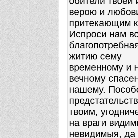
обители твоей 
верою и любов
притекающим к
Испроси нам в
благопотребная
житию сему
временному и 
вечному спасе
нашему. Пособ
предстательст
твоим, угоднич
на враги видим
невидимыя, да