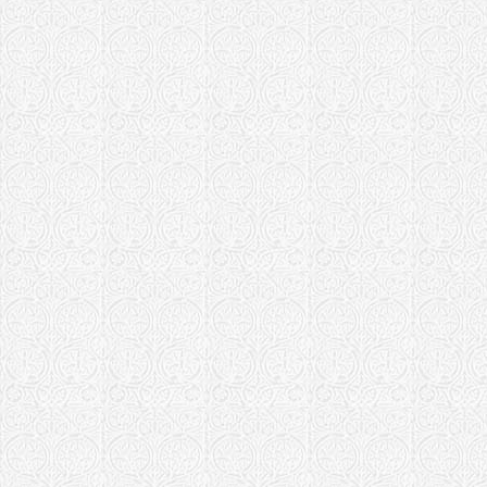
Петропавло
Нижегородская
Храм Сошес
Скит в чест
Нуча
Одесская епар
Храм прп. 