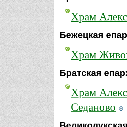
Храм Алекс
Бежецкая епар
Храм Живон
Братская епар
Храм Алекс
Седаново
Великолукская