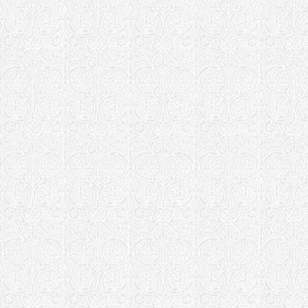
Московская еп
Храм Алекс
Храм Живон
Ухтомском 
Московская еп
Храм препо
Свирского 