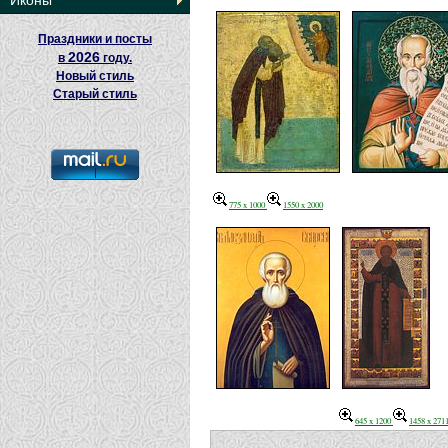
Иконы
Праздники и посты
2026
в
году.
Новый стиль
Старый стиль
775 x 1000
1550 x 2000
645 x 1200
1458 x 271