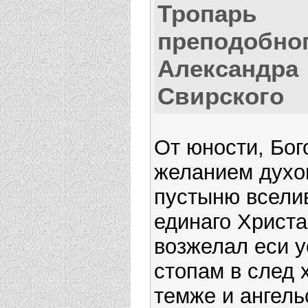
Тропарь
преподобно
Александра
Свирского
От юности, Бог
желанием духо
пустыню вселив
единаго Христа
возжелал еси 
стопам в след 
темже и ангель