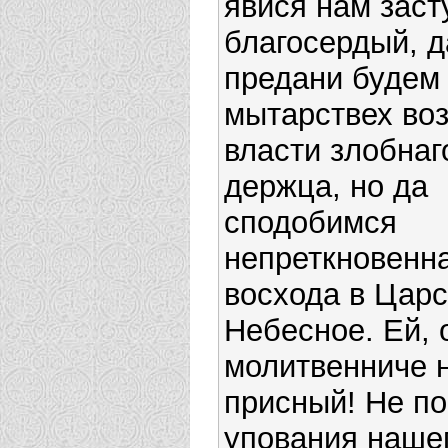
явися нам заст
благосердый, д
предани будем
мытарствех во
власти злобнаг
держца, но да
сподобимся
непреткновенн
восхода в Царс
Небесное. Ей, 
молитвенниче 
присный! Не п
упования нашег