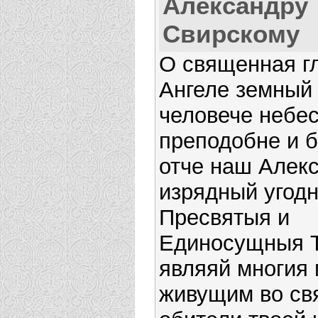
Александру
Свирскому
О священная г
Ангеле земный
человече небе
преподобне и б
отче наш Алек
изрядный угод
Пресвятыя и
Единосущныя 
являяй многия
живущим во св