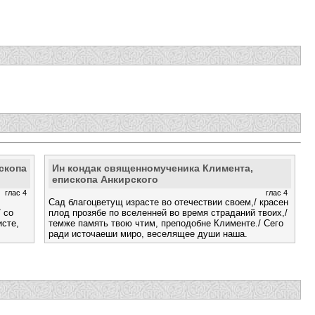
скопа
Ин кондак священномученика Климента,
епископа Анкирского
глас 4
глас 4
Сад благоцветущ израсте во отечествии своем,/ красен
 со
плод прозябе по вселенней во время страданий твоих,/
исте,
темже память твою чтим, преподобне Клименте./ Сего
ради источаеши миро, веселящее души наша.