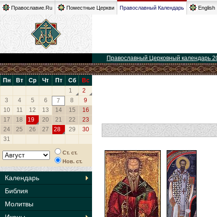
Православие.Ru
Поместные Церкви
Православный Календарь
English
Православный Церковный календарь 2
Пн
Вт
Ср
Чт
Пт
Сб
Вс
1
2
3
4
5
6
8
9
7
10
11
12
13
14
15
16
17
18
19
20
21
22
23
24
25
26
27
28
29
30
31
Ст. ст.
Нов. ст.
Календарь
Библия
Молитвы