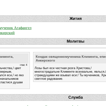
Жития
мученик Агафангел
нкирский
Молитвы
лимента,
Кондак священномученика Климента, епи
Анкирского
глас 4
ьчества,/ цвет
Лозы был еси честная розга Христова,/
 верным,
многострадальне Клименте всехвальне, явлься,/
лся еси,/ но яко
страждущими же взывал еси:/ Ты мучеников, Хр
оначальников
светлое радование.
 спастися душам
Служба