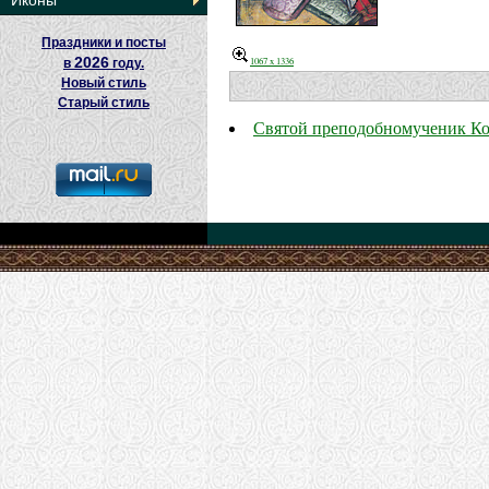
Иконы
Праздники и посты
2026
1067 x 1336
в
году.
Новый стиль
Старый стиль
Святой преподобномученик Ко