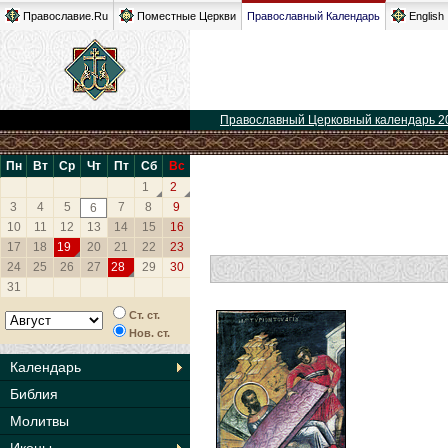
Православие.Ru
Поместные Церкви
Православный Календарь
English
Православный Церковный календарь 2
Пн
Вт
Ср
Чт
Пт
Сб
Вс
1
2
3
4
5
7
8
9
6
10
11
12
13
14
15
16
17
18
19
20
21
22
23
24
25
26
27
28
29
30
31
Ст. ст.
Нов. ст.
Календарь
Библия
Молитвы