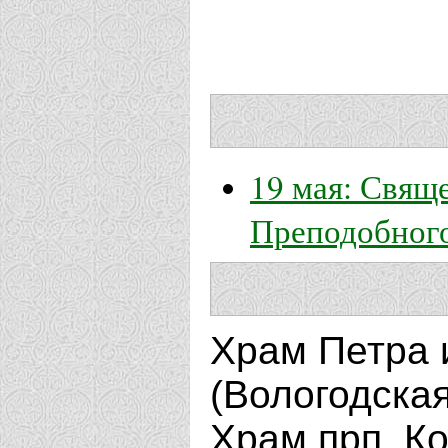
19 мая: Свящ
Преподобного
Храм Петра и
(Вологодска
Храм прп. Ко