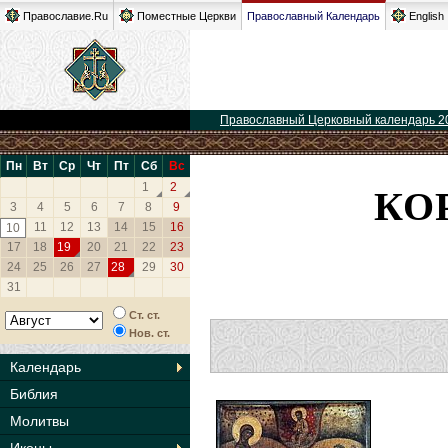
Православие.Ru
Поместные Церкви
Православный Календарь
English
Православный Церковный календарь 2
Пн
Вт
Ср
Чт
Пт
Сб
Вс
КО
1
2
3
4
5
6
7
8
9
11
12
13
14
15
16
10
17
18
19
20
21
22
23
24
25
26
27
28
29
30
31
Ст. ст.
Нов. ст.
Календарь
Библия
Молитвы