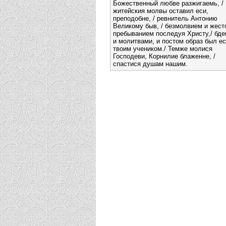
Божественный любве разжигаемь, /
житейския молвы оставил еси,
преподобне, / ревнитель Антонию
Великому быв, / безмолвием и жест
пребыванием последуя Христу,/ бде
и молитвами, и постом образ был е
твоим учеником./ Темже молися
Господеви, Корнилие блаженне, /
спастися душам нашим.