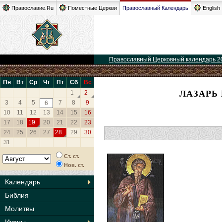
Православие.Ru
Поместные Церкви
Православный Календарь
English
Православный Церковный календарь 2
Пн
Вт
Ср
Чт
Пт
Сб
Вс
ЛАЗАРЬ
1
2
3
4
5
7
8
9
6
10
11
12
13
14
15
16
17
18
19
20
21
22
23
24
25
26
27
28
29
30
31
Ст. ст.
Нов. ст.
Календарь
Библия
Молитвы