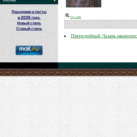
Иконы
Праздники и посты
2026
773 x 1091
в
году.
Новый стиль
Старый стиль
Преподобный Лазарь иконопи