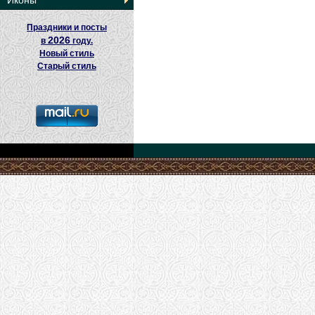
Иконы
Праздники и посты
2026
в
году.
Новый стиль
Старый стиль