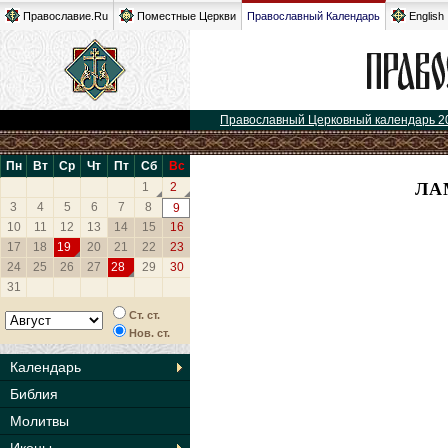
Православие.Ru
Поместные Церкви
Православный Календарь
English
Православный Церковный календарь 2
Пн
Вт
Ср
Чт
Пт
Сб
Вс
ЛА
1
2
3
4
5
6
7
8
9
10
11
12
13
14
15
16
17
18
19
20
21
22
23
24
25
26
27
28
29
30
31
Ст. ст.
Нов. ст.
Календарь
Библия
Молитвы