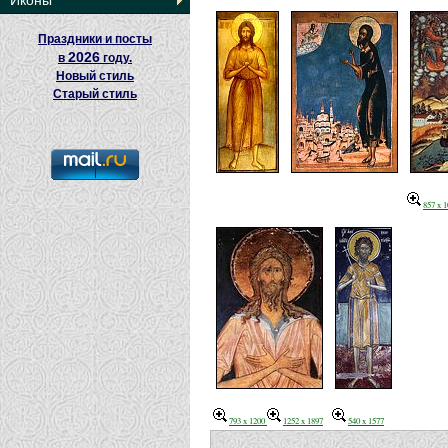
Иконы
Праздники и посты
2026
в
году.
Новый стиль
Старый стиль
857 x 
793 x 1200
1252 x 1897
540 x 1577