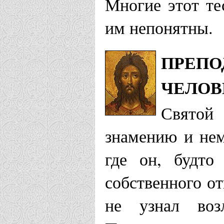
Многие этот те
им непонятны.
Храм во имя
Божия г. В
ПРЕПО
ЧЕЛОВ
Городецкая еп
Свято
Храм Никол
знамению и нем
Искитимская е
где он, будто
собствен­ного 
Храм Алекс
не узнал воз
Мошково