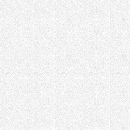
Курская епарх
Золотухинс
имя препод
Божия пос.
Всехсвятски
Липецкая епар
Храм прмц.