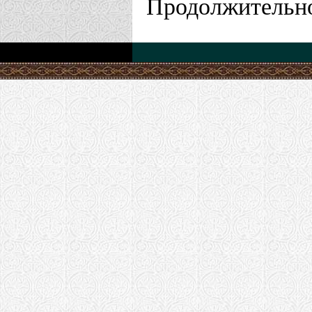
Продолжительно
Казанская епа
Храм Рожде
Костенеево
Храм Алексе
Козяково-Ч
Калужская епа
Храм Воскр