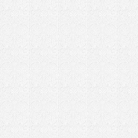
Серпуховск
Храм свт. Ф
Москва
Храм Алекс
Крылатском
Храм Алекс
селе г. Мос
Храм "Тихв
Матери в А