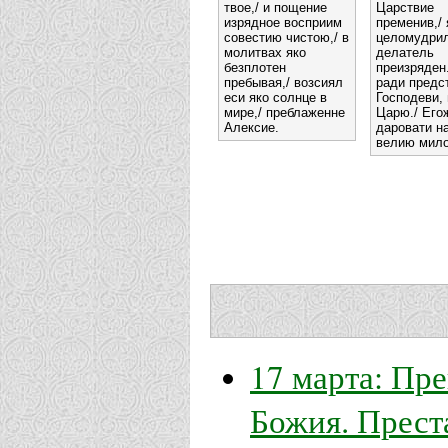
твое,/ и пощение
Царствие
изрядное восприим
пременив,/ 
совестию чистою,/ в
целомудри
молитвах яко
делатель
безплотен
преизряден.
пребывая,/ возсиял
ради предс
еси яко солнце в
Господеви,
мире,/ преблаженне
Царю./ Его
Алексие.
даровати н
велию мило
17 марта: Пр
Божия. Прест