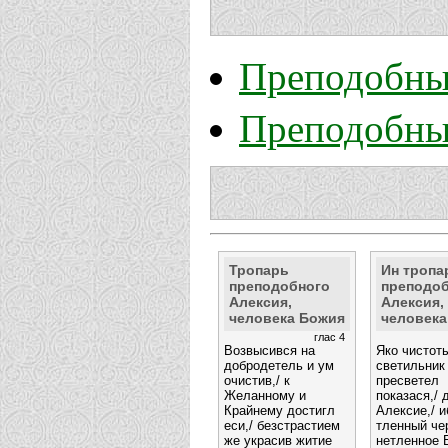
Преподобны
Преподобны
Тропарь
Ин тропа
преподобного
преподо
Алексия,
Алексия,
человека Божия
человека
глас 4
Возвысився на
Яко чистот
добродетель и ум
светильник
очистив,/ к
пресветел
Желанному и
показася,/ 
Крайнему достигл
Алексие,/ и
еси,/ безстрастием
тленный чер
же украсив житие
нетленное 