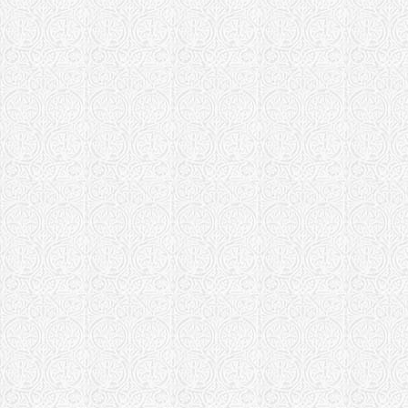
Храм Алекс
Храм Покро
Большая Ку
Луганская епа
Свято-Алекс
Лысковская и 
Храм Георг