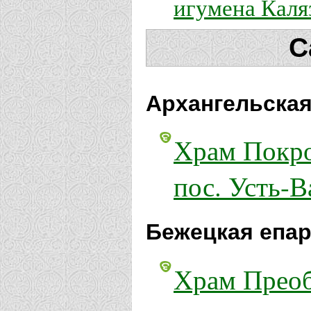
игумена Каля
С
Архангельская
Храм Покро
пос. Усть-В
Бежецкая епар
Храм Преоб