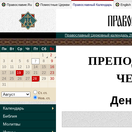
Православие.Ru
Поместные Церкви
Православный Календарь
English
Православный Церковный календарь 2
Пн
Вт
Ср
Чт
Пт
Сб
Вс
ПРЕПО
1
2
3
4
5
6
8
9
7
10
11
12
13
14
15
16
Ч
17
18
19
20
21
22
23
24
25
26
27
28
29
30
31
Ст. ст.
Ден
Нов. ст.
Календарь
Библия
Молитвы