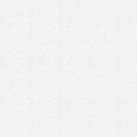
Храм Трои
бывшем при
Московская еп
Храм-часов
дер. Медве
Благовещен
Храм прп. А
Хотьково