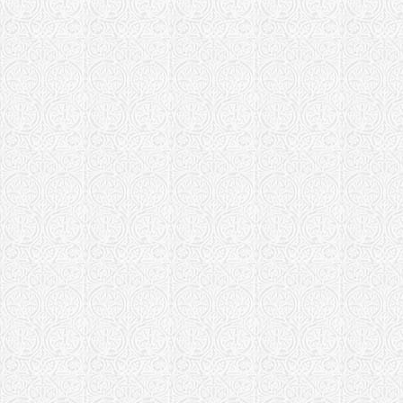
Каменская епа
Свято-Трои
г. Алапаевс
Кинельская еп
Храм Алекс
Алексеевка
Костромская е