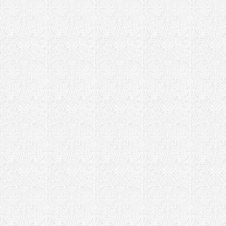
Храм Алекси
Кострома
Кудымкарская
Храм в чест
Божия с. Ег
Курганская еп
Храм Алекси
Белозерско