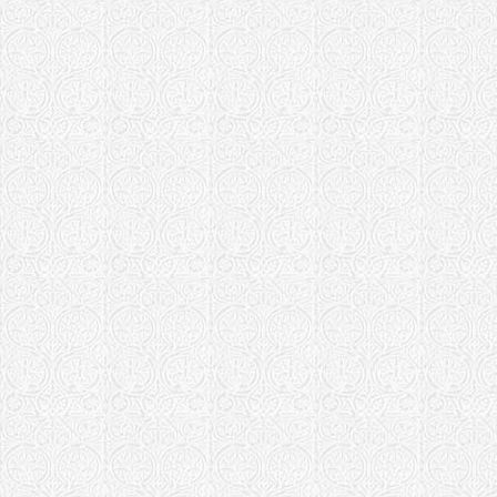
Московская еп
Храм Воскр
г. Москва
Храм Воздв
Красном сел
Храм прп. 
Садовниках
Храм Возне