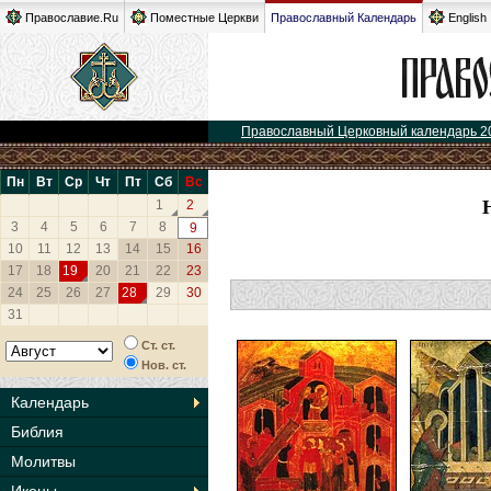
Православие.Ru
Поместные Церкви
Православный Календарь
English
Православный Церковный календарь 2
Пн
Вт
Ср
Чт
Пт
Сб
Вс
1
2
3
4
5
6
7
8
9
10
11
12
13
14
15
16
17
18
19
20
21
22
23
24
25
26
27
28
29
30
31
Ст. ст.
Нов. ст.
Календарь
Библия
Молитвы