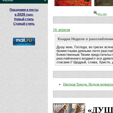
Иконы
Праздники и посты
2026
800 x 1062
в
году.
Новый стиль
Старый стиль
16 апреля
Кондак Недели о расслабленн
Душу мою, Господи, во гресех всяче
безместными деяньми люте разслабл
Божественным Твоим предстательст
разслабленнаго воздвигл еси древле
спасаем:// Щедрый, слава, Христе, 
Цветная Триодь. Неделя четверта
«ДУШ