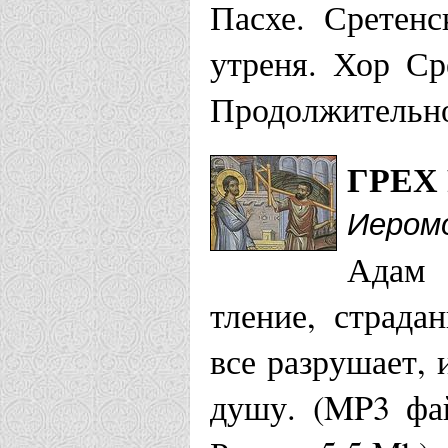
Пасхе. Сретенс
утреня. Хор Ср
Продолжительно
ГРЕХ
Иером
Адам 
тление, страда
все разрушает, 
душу. (MP3 фа