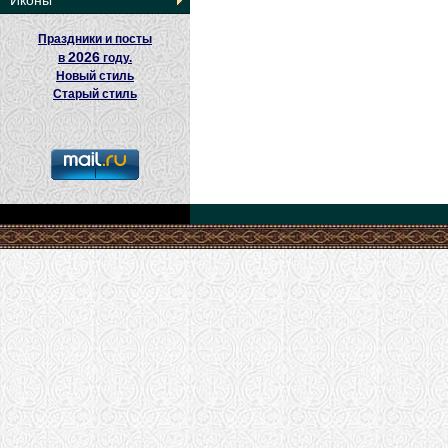
Иконы
Праздники и посты
2026
в
году.
Новый стиль
Старый стиль