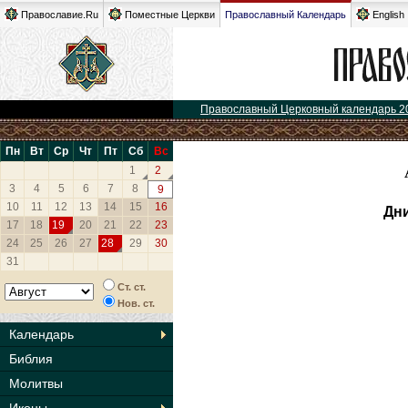
Православие.Ru
Поместные Церкви
Православный Календарь
English
Православный Церковный календарь 2
Пн
Вт
Ср
Чт
Пт
Сб
Вс
1
2
3
4
5
6
7
8
9
10
11
12
13
14
15
16
Дни
17
18
19
20
21
22
23
24
25
26
27
28
29
30
31
Ст. ст.
Нов. ст.
Календарь
Библия
Молитвы