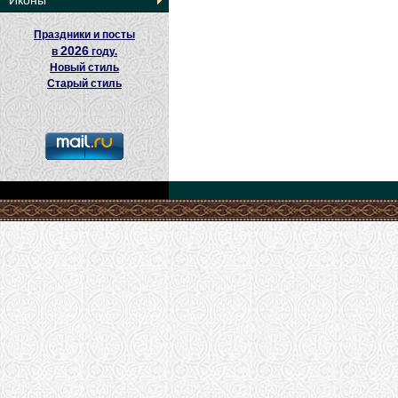
Иконы
Праздники и посты
2026
в
году.
Новый стиль
Старый стиль