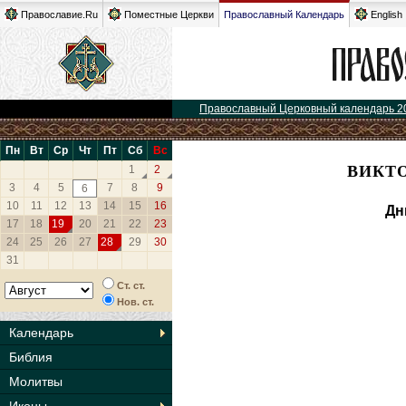
Православие.Ru
Поместные Церкви
Православный Календарь
English
Православный Церковный календарь 2
Пн
Вт
Ср
Чт
Пт
Сб
Вс
ВИКТО
1
2
3
4
5
7
8
9
6
10
11
12
13
14
15
16
Дн
17
18
19
20
21
22
23
24
25
26
27
28
29
30
31
Ст. ст.
Нов. ст.
Календарь
Библия
Молитвы