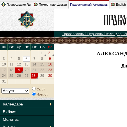
Православие.Ru
Поместные Церкви
Православный Календарь
English
Православный Церковный календарь 2
Пн
Вт
Ср
Чт
Пт
Сб
Вс
АЛЕКСАНД
1
2
3
4
5
7
8
9
6
10
11
12
13
14
15
16
Дн
17
18
19
20
21
22
23
24
25
26
27
28
29
30
31
Ст. ст.
Нов. ст.
Календарь
Библия
Молитвы