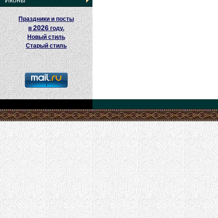
Иконы
Праздники и посты
2026
в
году.
Новый стиль
Старый стиль