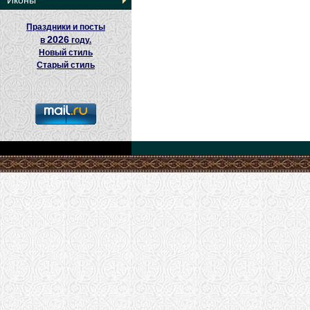
Иконы
Праздники и посты
2026
в
году.
Новый стиль
Старый стиль