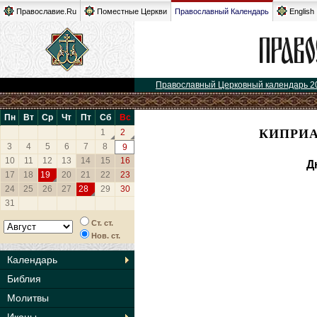
Православие.Ru
Поместные Церкви
Православный Календарь
English
Православный Церковный календарь 2
Пн
Вт
Ср
Чт
Пт
Сб
Вс
КИПРИА
1
2
3
4
5
6
7
8
9
10
11
12
13
14
15
16
Д
17
18
19
20
21
22
23
24
25
26
27
28
29
30
31
Ст. ст.
Нов. ст.
Календарь
Библия
Молитвы