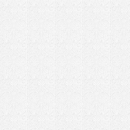
"Всецарица"
епархия (об
Домовый хра
"Всецарица"
(Архангельс
Храм иконы 
"Всецарица"
епархия)
Храм иконы 
"Всецарица"