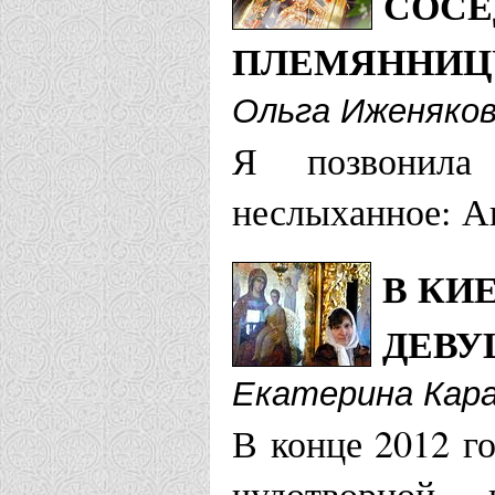
СОСЕ
"Всецарица" 
ПЛЕМЯННИЦ
епархия)
Храм Всемил
Ольга Иженяко
Я позвонила
Волково (Мо
неслыханное: А
(городская))
Храм иконы 
В КИ
"Всецарица" 
ДЕВУ
Петербургск
Екатерина Кара
Храм Илии пр
В конце 2012 г
(Волгодонск
чудотворной 