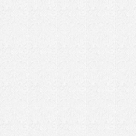
Франковская
Храм в чест
"Всецарица" 
Храм иконы 
"Всецарица"
(Петрозавод