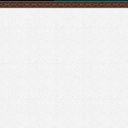
(Сарапульск
Успенский м
Красноярск 
Храм в чест
"Всецарица"
епархия)
Храм Иконы
"Всецарица"
епархия (обл
Храм иконы 