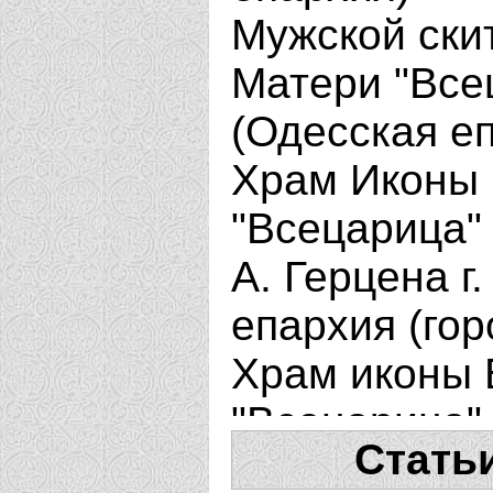
Мужской ски
Матери "Всец
(Одесская е
Храм Иконы
"Всецарица"
А. Герцена г
епархия (гор
Храм иконы 
"Всецарица"
Стать
(Кинельская