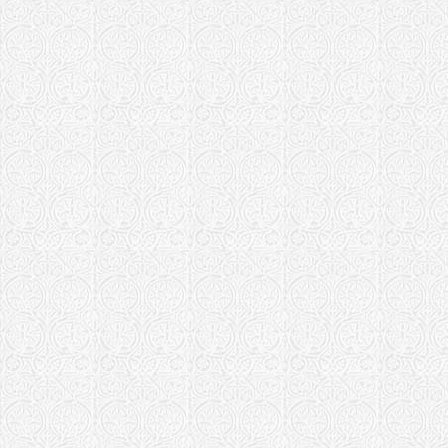
Храм иконы 
"Всецарица"
(Арсеньевск
Храм иконы 
"Всецарица"
(Колпашевск
Елисаветенс
Камышуваха 
Храм в чест
"Всецарица" 