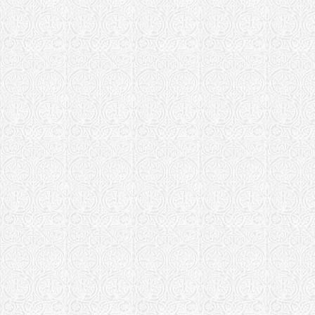
"Всецарица" 
епархия)
Храм иконы 
"Всецарица" 
(Магнитогор
Храм иконы 
"Всецарица"
епархия)
Домовый хра
"Всецарица" 
епархия)