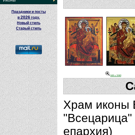
Иконы
Праздники и посты
2026
в
году.
Новый стиль
Старый стиль
848 x 1040
С
Храм иконы 
"Всецарица" 
епархия)