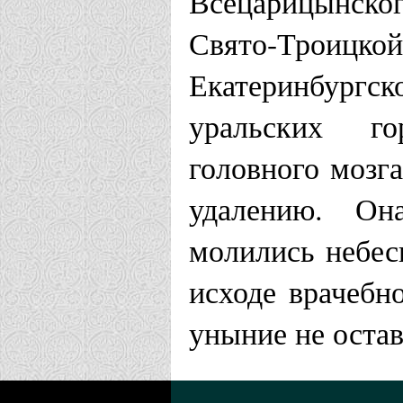
Всецарицынск
Храм Божией
Свято-Троиц
Кривой Рог 
Екатеринбургск
Храм иконы 
уральских го
г. Комсомол
головного мозга
епархия)
удалению. Он
Храм иконы 
молились небес
«Всецарица»
исходе врачебн
епархия)
уныние не оста
Храм в чест
именуемой "