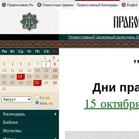
Православие.Ru
Поместные Церкви
Православный Календарь
English
Православный Церковный календарь 2
Пн
Вт
Ср
Чт
Пт
Сб
Вс
1
2
3
4
5
6
7
9
8
10
11
12
13
14
15
16
17
18
19
20
21
22
23
24
25
26
27
28
29
30
Дни пр
31
15 октябр
Ст. ст.
Нов. ст.
Календарь
Библия
Молитвы