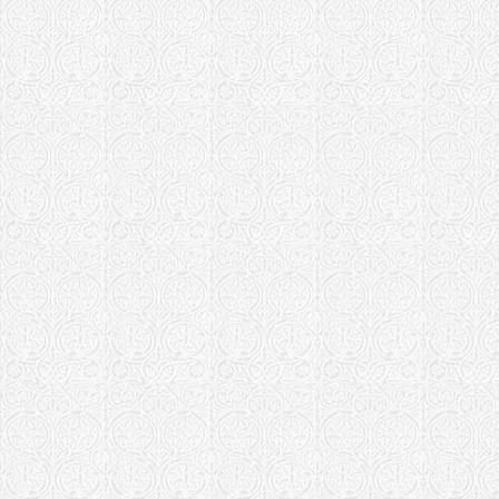
(Харьковска
Храм иконы 
"Всецарица" 
епархия)
Храм иконы 
"Всецарица"
(Екатеринбу
Храм в чест
"Пантанасса"
(Ярославска