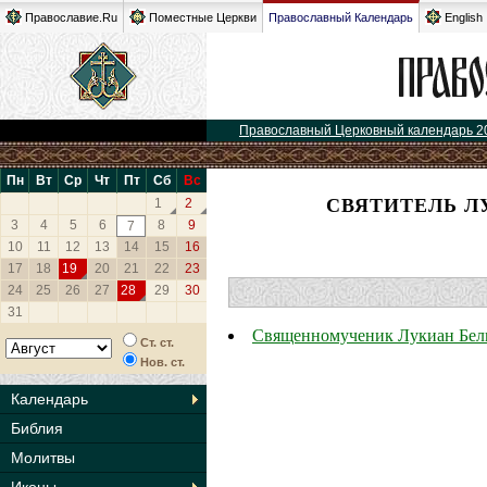
Православие.Ru
Поместные Церкви
Православный Календарь
English
Православный Церковный календарь 2
Пн
Вт
Ср
Чт
Пт
Сб
Вс
СВЯТИТЕЛЬ Л
1
2
3
4
5
6
8
9
7
10
11
12
13
14
15
16
17
18
19
20
21
22
23
24
25
26
27
28
29
30
31
Священномученик Лукиан Бел
Ст. ст.
Нов. ст.
Календарь
Библия
Молитвы