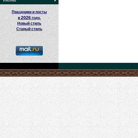
Иконы
Праздники и посты
2026
в
году.
Новый стиль
Старый стиль