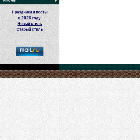
Иконы
Праздники и посты
2026
в
году.
Новый стиль
Старый стиль