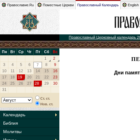
Православие.Ru
Поместные Церкви
Православный Календарь
English
Православный Церковный календарь 2
Пн
Вт
Ср
Чт
Пт
Сб
Вс
ПЕ
1
2
3
4
5
6
8
9
7
10
11
12
13
14
15
16
Дни памят
17
18
19
20
21
22
23
24
25
26
27
28
29
30
31
Ст. ст.
Нов. ст.
Календарь
Библия
Молитвы