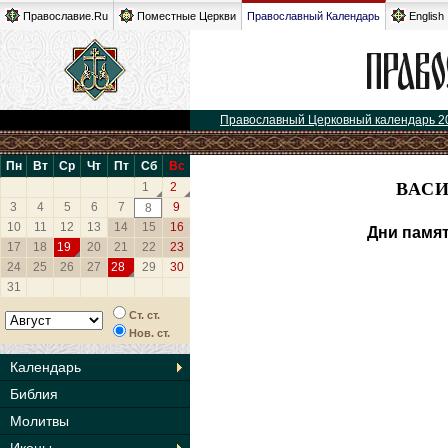
Православие.Ru
Поместные Церкви
Православный Календарь
English
Православный Церковный календарь 2
Пн
Вт
Ср
Чт
Пт
Сб
Вс
ВАСИ
1
2
3
4
5
6
7
9
8
10
11
12
13
14
15
16
Дни памят
17
18
19
20
21
22
23
24
25
26
27
28
29
30
31
Ст. ст.
Нов. ст.
Календарь
Библия
Молитвы