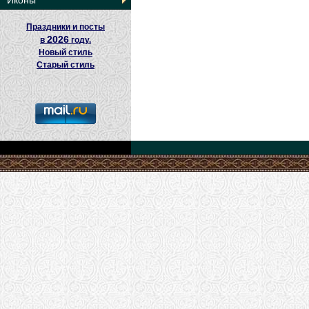
Иконы
Праздники и посты
2026
в
году.
Новый стиль
Старый стиль