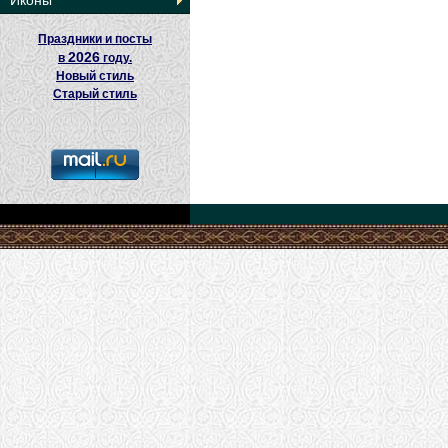
Иконы
Праздники и посты
2026
в
году.
Новый стиль
Старый стиль