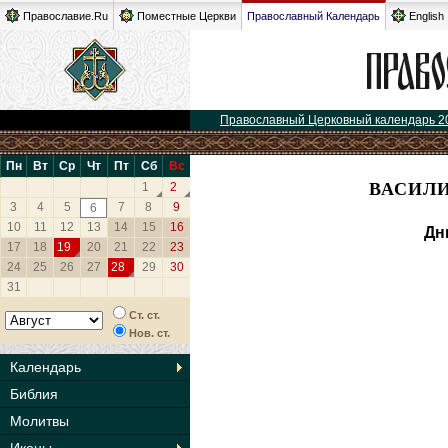
Православие.Ru
Поместные Церкви
Православный Календарь
English
Православный Церковный календарь 2
Пн
Вт
Ср
Чт
Пт
Сб
Вс
ВАСИЛИ
1
2
3
4
5
7
8
9
6
10
11
12
13
14
15
16
Дн
17
18
19
20
21
22
23
24
25
26
27
28
29
30
31
Ст. ст.
Нов. ст.
Календарь
Библия
Молитвы