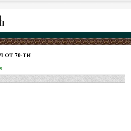
 ОТ 70-ТИ
я