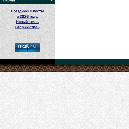
Иконы
Праздники и посты
2026
в
году.
Новый стиль
Старый стиль