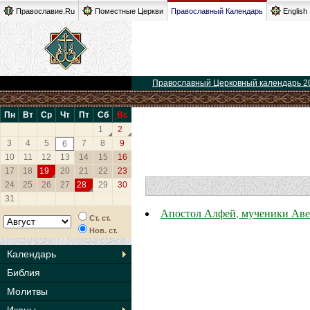
Православие.Ru
Поместные Церкви
Православный Календарь
English
Православный Церковный календарь 2
Пн
Вт
Ср
Чт
Пт
Сб
Вс
1
2
3
4
5
7
8
9
6
10
11
12
13
14
15
16
17
18
19
20
21
22
23
24
25
26
27
28
29
30
31
Апостол Алфей, мученики Аве
Ст. ст.
Нов. ст.
Календарь
Библия
Молитвы