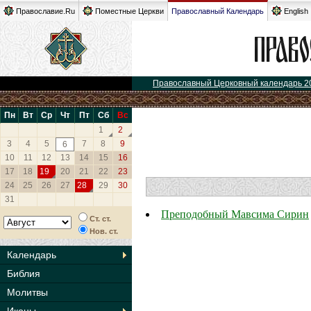
Православие.Ru
Поместные Церкви
Православный Календарь
English
Православный Церковный календарь 2
Пн
Вт
Ср
Чт
Пт
Сб
Вс
1
2
3
4
5
7
8
9
6
10
11
12
13
14
15
16
17
18
19
20
21
22
23
24
25
26
27
28
29
30
31
Преподобный Мавсима Сирин
Ст. ст.
Нов. ст.
Календарь
Библия
Молитвы