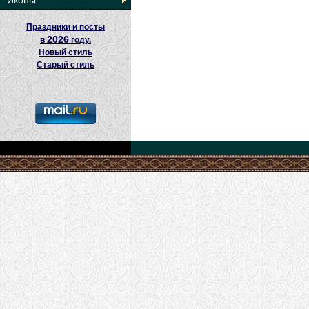
Иконы
Праздники и посты
2026
в
году.
Новый стиль
Старый стиль