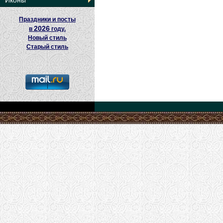
Иконы
Праздники и посты
2026
в
году.
Новый стиль
Старый стиль