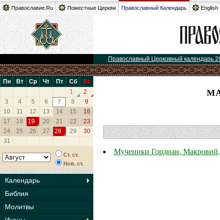
Православие.Ru
Поместные Церкви
Православный Календарь
English
Православный Церковный календарь 2
Пн
Вт
Ср
Чт
Пт
Сб
Вс
МА
1
2
3
4
5
6
8
9
7
10
11
12
13
14
15
16
17
18
19
20
21
22
23
24
25
26
27
28
29
30
31
Мученики Гордиан, Макровий, 
Ст. ст.
Нов. ст.
Календарь
Библия
Молитвы