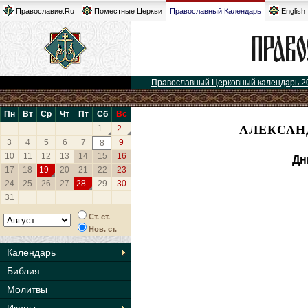
Православие.Ru
Поместные Церкви
Православный Календарь
English
Православный Церковный календарь 2
Пн
Вт
Ср
Чт
Пт
Сб
Вс
АЛЕКСАНД
1
2
3
4
5
6
7
9
8
10
11
12
13
14
15
16
Дн
17
18
19
20
21
22
23
24
25
26
27
28
29
30
31
Ст. ст.
Нов. ст.
Календарь
Библия
Молитвы