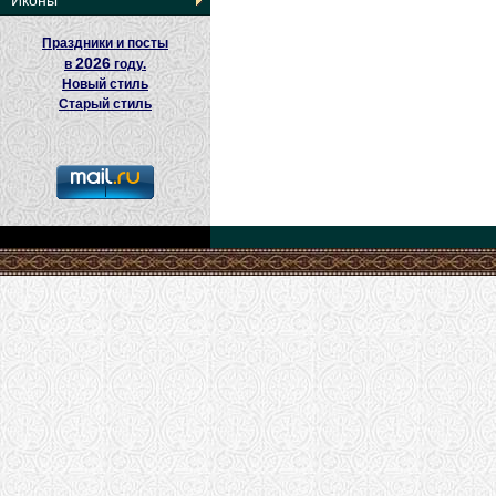
Иконы
Праздники и посты
2026
в
году.
Новый стиль
Старый стиль