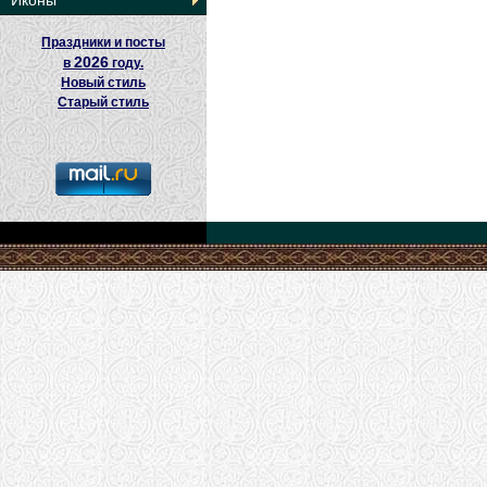
Иконы
Праздники и посты
2026
в
году.
Новый стиль
Старый стиль