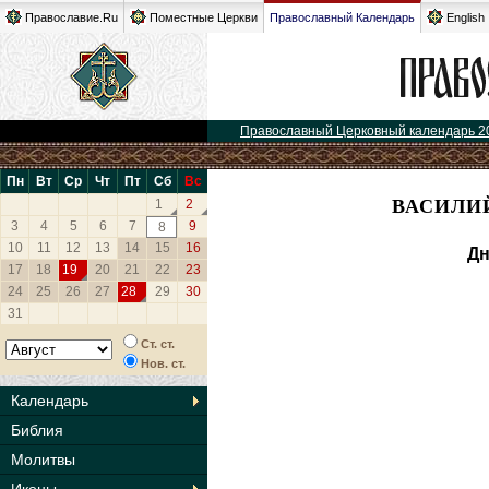
Православие.Ru
Поместные Церкви
Православный Календарь
English
Православный Церковный календарь 2
Пн
Вт
Ср
Чт
Пт
Сб
Вс
ВАСИЛИЙ
1
2
3
4
5
6
7
9
8
10
11
12
13
14
15
16
Дн
17
18
19
20
21
22
23
24
25
26
27
28
29
30
31
Ст. ст.
Нов. ст.
Календарь
Библия
Молитвы