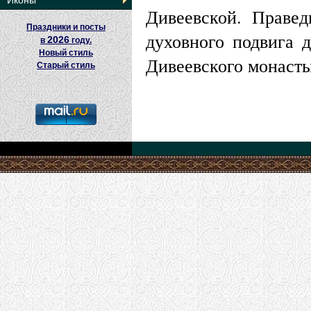
Иконы
Дивеевской. Правед
Праздники и посты
духовного подвига 
2026
в
году.
Новый стиль
Дивеевского монасты
Старый стиль