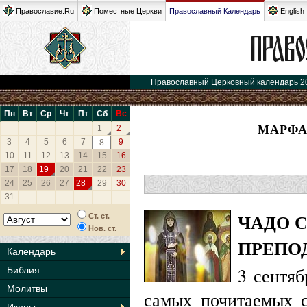
Православие.Ru
Поместные Церкви
Православный Календарь
English
Православный Церковный календарь 2
Пн
Вт
Ср
Чт
Пт
Сб
Вс
МАРФА
1
2
3
4
5
6
7
9
8
10
11
12
13
14
15
16
17
18
19
20
21
22
23
24
25
26
27
28
29
30
31
ЧАДО 
Ст. ст.
Нов. ст.
ПРЕПО
Календарь
3 сентяб
Библия
Молитвы
самых почитаемых 