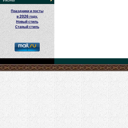
Иконы
Праздники и посты
2026
в
году.
Новый стиль
Старый стиль