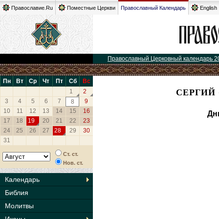
Православие.Ru
Поместные Церкви
Православный Календарь
English
Православный Церковный календарь 2
Пн
Вт
Ср
Чт
Пт
Сб
Вс
СЕРГИЙ 
1
2
3
4
5
6
7
9
8
10
11
12
13
14
15
16
Дн
17
18
19
20
21
22
23
24
25
26
27
28
29
30
31
Ст. ст.
Нов. ст.
Календарь
Библия
Молитвы