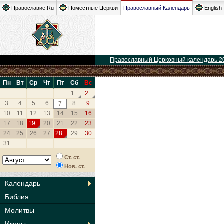
Православие.Ru
Поместные Церкви
Православный Календарь
English
Православный Церковный календарь 2
Пн
Вт
Ср
Чт
Пт
Сб
Вс
1
2
3
4
5
6
8
9
7
10
11
12
13
14
15
16
17
18
19
20
21
22
23
24
25
26
27
28
29
30
31
Ст. ст.
Нов. ст.
Календарь
Библия
Молитвы