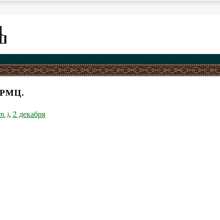
РМЦ.
т.)
2 декабря
,