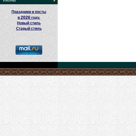
Иконы
Праздники и посты
2026
в
году.
Новый стиль
Старый стиль